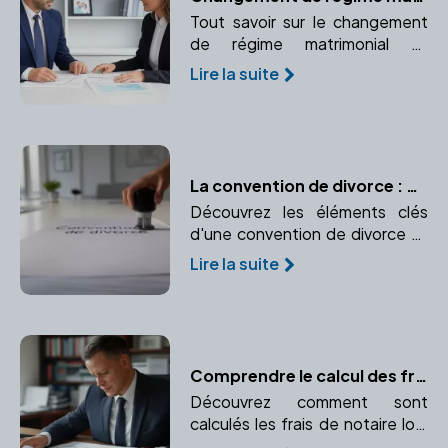
Tout savoir sur le changement
de régime matrimonial et
pourquoi consulter un notaire
Lire la suite
pour cette démarche
importante.
La convention de divorce : Contenu et validation
Découvrez les éléments clés
d'une convention de divorce et
les étapes pour sa validation par
Lire la suite
un notaire.
Comprendre le calcul des frais de notaire lors d'une transaction immobilière
Découvrez comment sont
calculés les frais de notaire lors
d'une transaction immobilière.