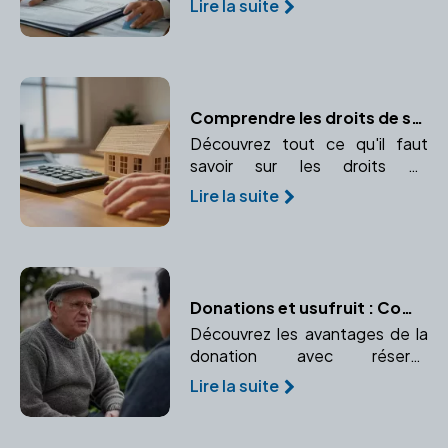
Lire la suite
Comprendre les taxes et
émoluments pour une
transparence totale des coûts.
Comprendre les droits de succession : calcul et paiement
Découvrez tout ce qu'il faut
savoir sur les droits de
succession, leur calcul et leur
Lire la suite
paiement. Comprendre
l'importance d'un notaire dans
ce processus.
Donations et usufruit : Comment transmettre tout en conservant un droit d'usage ?
Découvrez les avantages de la
donation avec réserve
d'usufruit pour le donateur.
Lire la suite
Préservez l'usage ou les
revenus d'un bien donné.