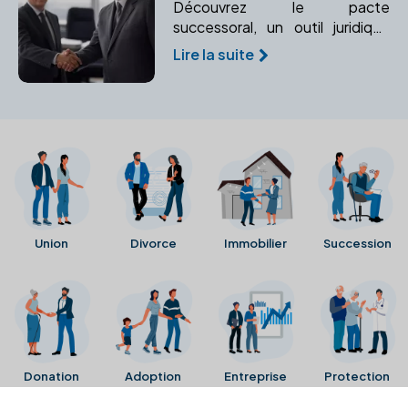
Découvrez le pacte
successoral, un outil juridique
permettant d'organiser et de
Lire la suite
sécuriser des accords entre
héritiers. Apprenez comment il
peut vous aider à gérer votre
patrimoine.
Union
Divorce
Immobilier
Succession
Donation
Adoption
Entreprise
Protection