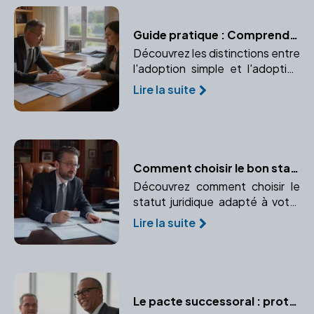
Guide pratique : Comprendre les différents types d'adoption
Découvrez les distinctions entre
l'adoption simple et l'adoption
plénière, leurs implications
Lire la suite
juridiques et leurs particularités.
Un guide pour vous aider à
comprendre les enjeux de
l'adoption.
Comment choisir le bon statut juridique pour votre entreprise avec l'aide d'un notaire
Découvrez comment choisir le
statut juridique adapté à votre
entreprise avec l'aide d'un
Lire la suite
notaire.
Le pacte successoral : protéger un proche ou garantir un accord