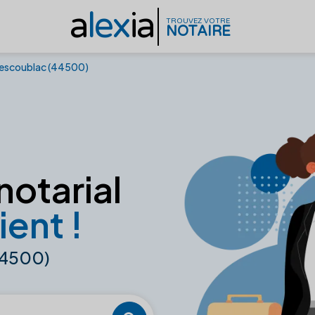
a
lex
ia
TROUVEZ VOTRE
NOTAIRE
-escoublac (44500)
notarial
ient !
44500)