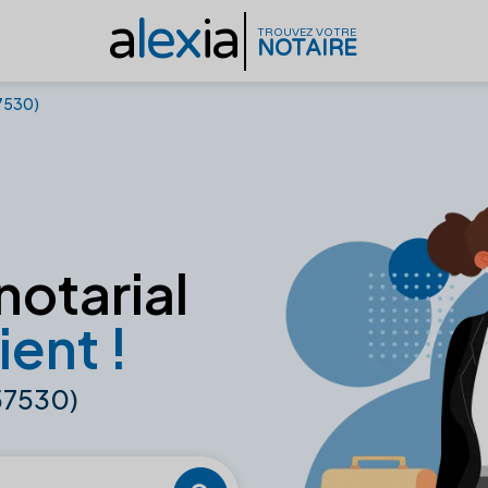
a
lex
ia
TROUVEZ VOTRE
NOTAIRE
7530)
notarial
ient !
57530)