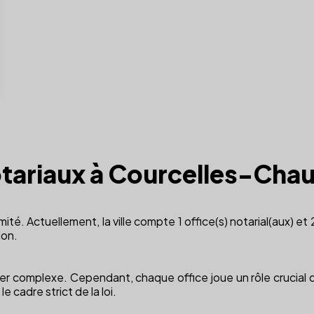
otariaux à Courcelles-Cha
ité. Actuellement, la ville compte 1 office(s) notarial(aux) et
ion.
r complexe. Cependant, chaque office joue un rôle crucial da
e cadre strict de la loi.