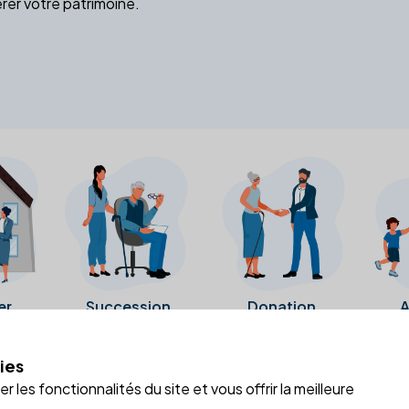
rer votre patrimoine.
er
Succession
Donation
A
ies
a fiche Google Business de l'office notarial. Ils n'ont ni été c
 les fonctionnalités du site et vous offrir la meilleure