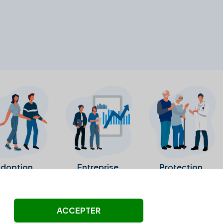
doption
Entreprise
Protection
ollectés ni été vérifiés par Alexia.fr.
ACCEPTER