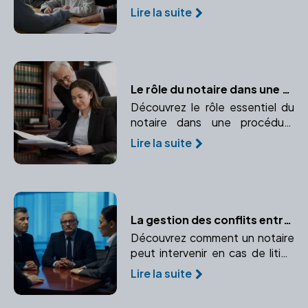
simple, donation-partage, et
Lire la suite
donation avec réserve
d'usufruit. Apprenez à choisir
celle qui convient à vos besoins.
Le rôle du notaire dans une procédure d'adoption
Découvrez le rôle essentiel du
notaire dans une procédure
d'adoption, de la rédaction des
Lire la suite
documents à leur validation.
La gestion des conflits entre associés : le rôle du notaire
Découvrez comment un notaire
peut intervenir en cas de litige
entre associés et prévenir les
Lire la suite
conflits. Points clefs : Médiation
et rédaction de clauses