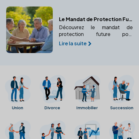
spécifiques dans les statuts.
Le Mandat de Protection Future : Une Solution pour Anticiper la Perte d'Autonomie
Découvrez le mandat de
protection future pour
organiser à l'avance la gestion
Lire la suite
de vos biens et de votre
personne. Assurez une gestion
sécurisée en cas d'incapacité.
Union
Divorce
Immobilier
Succession