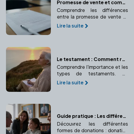
Promesse de vente et compromis de vente : le rôle essentiel du notaire
Comprendre les différences
entre la promesse de vente et
le compromis de vente et le rôle
Lire la suite
crucial du notaire dans ces
avant-contrats.
Le testament : Comment rédiger ses dernières volontés avec l'aide d'un notaire
Comprendre l'importance et les
types de testaments. Un
testament bien rédigé garantit
Lire la suite
le respect de vos volontés
après votre décès.
Guide pratique : Les différentes formes de donations
Découvrez les différentes
formes de donations : donation