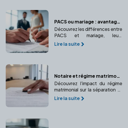
PACS ou mariage : avantages et inconvénients
Découvrez les différences entre
PACS et mariage, leurs
avantages et inconvénients, et
Lire la suite
pourquoi consulter un notaire
est essentiel.
Notaire et régime matrimonial : Quelles conséquences lors d'un divorce ?
Découvrez l'impact du régime
matrimonial sur la séparation et
comment un notaire peut vous
Lire la suite
accompagner dans cette
étape.