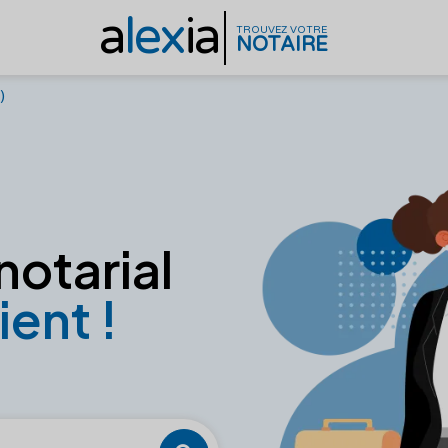
a
lex
ia
TROUVEZ VOTRE
NOTAIRE
)
notarial
ient !