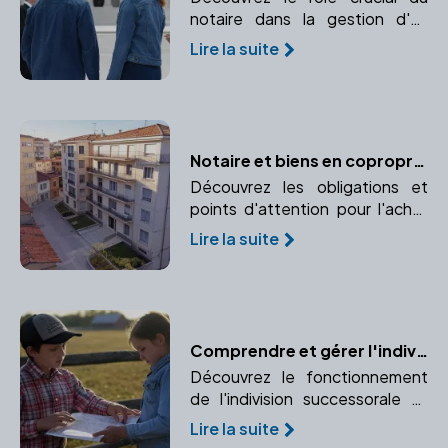
notaire dans la gestion d'un
divorce international, de
Lire la suite
l'application des conventions
internationales au choix de la loi
applicable.
Notaire et biens en copropriété : les spécificités
Découvrez les obligations et
points d'attention pour l'achat
d'un bien en copropriété.
Lire la suite
Analyse des règlements et des
charges de copropriété.
Comprendre et gérer l'indivision successorale avec l'aide d'un notaire
Découvrez le fonctionnement
de l'indivision successorale et
comment un notaire peut vous
Lire la suite
aider à gérer cette situation