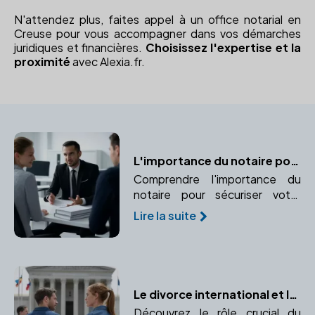
N'attendez plus, faites appel à un office notarial en
Creuse pour vous accompagner dans vos démarches
juridiques et financières.
Choisissez l'expertise et la
proximité
avec Alexia.fr.
L'importance du notaire pour sécuriser votre mariage
Comprendre l'importance du
notaire pour sécuriser votre
mariage et protéger vos
Lire la suite
intérêts juridiques et financiers.
Le divorce international et le rôle essentiel du notaire
Découvrez le rôle crucial du