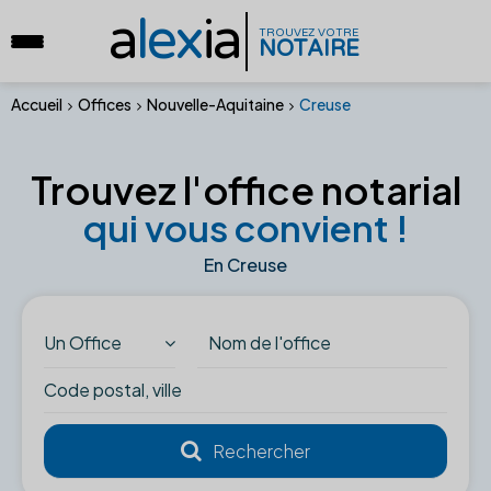
a
lex
ia
TROUVEZ VOTRE
NOTAIRE
Accueil
Offices
Nouvelle-Aquitaine
Creuse
Trouvez l'office notarial
qui vous convient !
En Creuse
Un Office