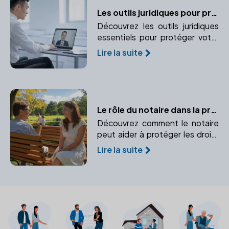
Les outils juridiques pour protéger l'entreprise et ses dirigeants
Découvrez les outils juridiques
essentiels pour protéger votre
entreprise et vos
Lire la suite
responsabilités en tant que
dirigeant. Apprenez à mettre en
place des garanties et
protections adaptées.
Le rôle du notaire dans la protection des mineurs
Découvrez comment le notaire
peut aider à protéger les droits
et intérêts des mineurs en cas
Lire la suite
de décès ou d'incapacité des
parents.