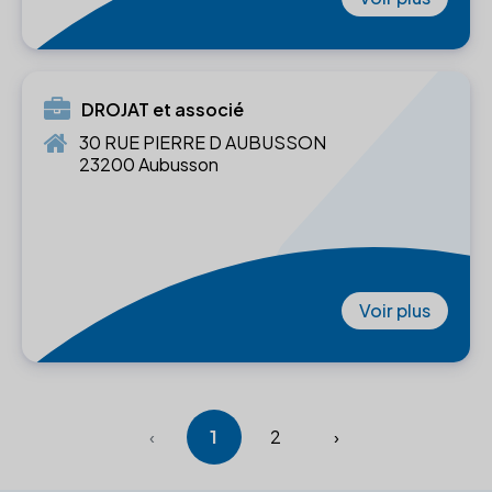
DROJAT et associé
30 RUE PIERRE D AUBUSSON
23200 Aubusson
Voir plus
‹
1
2
›