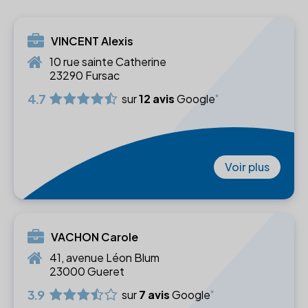
VINCENT Alexis
10 rue sainte Catherine
23290 Fursac
4.7
sur
12 avis
Google
Voir plus
VACHON Carole
41, avenue Léon Blum
23000 Gueret
3.9
sur
7 avis
Google