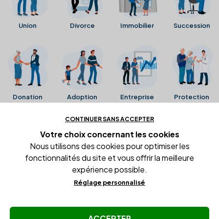
Union
Divorce
Immobilier
Succession
Donation
Adoption
Entreprise
Protection
CONTINUER SANS ACCEPTER
Ces avis proviennent directement de la fiche Google
Votre choix concernant
les cookies
Business de l'office notarial. Ils n'ont ni été collectés ni
Nous utilisons des cookies pour optimiser les
été vérifiés par Alexia.fr.
fonctionnalités du site et vous offrir la meilleure
expérience possible.
Réglage personnalisé
Conditions générales d'utilisation
Mentions légales
Gestion des cookies
ACCEPTER