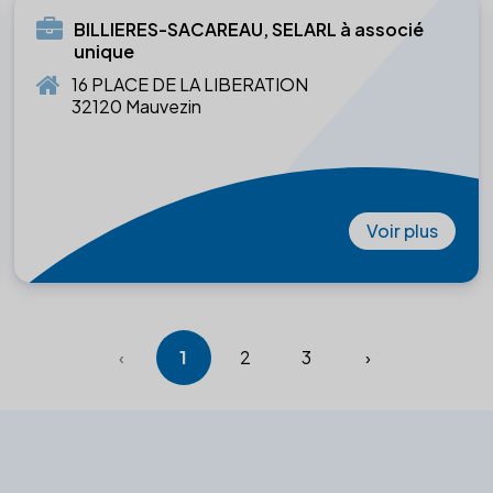
BILLIERES-SACAREAU, SELARL à associé
unique
16 PLACE DE LA LIBERATION
32120 Mauvezin
Voir plus
‹
1
2
3
›