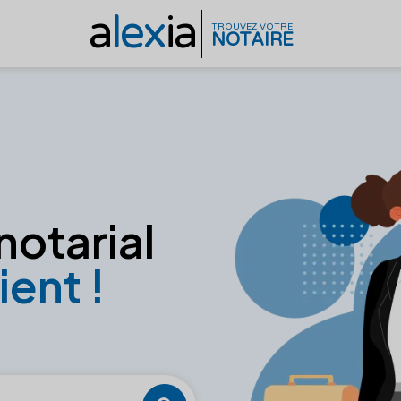
a
lex
ia
TROUVEZ VOTRE
NOTAIRE
notarial
ient !