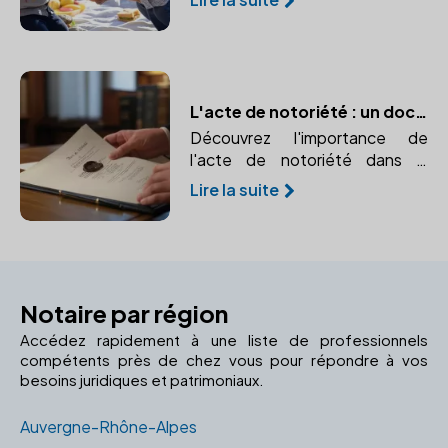
patrimoine grâce à la donation
entre vifs. Un moyen efficace
de réduire les droits de
succession tout en aidant vos
proches.
L'acte de notoriété : un document essentiel pour faire valoir vos droits d'héritier
Découvrez l'importance de
l'acte de notoriété dans la
succession et comment un
Lire la suite
notaire peut vous aider à
l'établir.
Notaire par région
Accédez rapidement à une liste de professionnels
compétents près de chez vous pour répondre à vos
besoins juridiques et patrimoniaux.
Auvergne-Rhône-Alpes