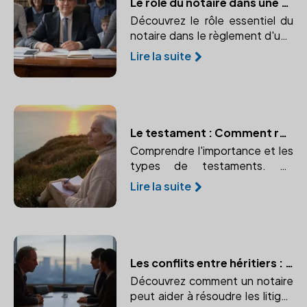
Le rôle du notaire dans une succession
Découvrez le rôle essentiel du
notaire dans le règlement d'une
succession et pourquoi son
Lire la suite
intervention est indispensable
pour la sécurité juridique et la
bonne répartition du patrimoine.
Le testament : Comment rédiger ses dernières volontés avec l'aide d'un notaire
Comprendre l'importance et les
types de testaments. Un
testament bien rédigé garantit
Lire la suite
le respect de vos volontés
après votre décès.
Les conflits entre héritiers : le rôle du notaire comme médiateur
Découvrez comment un notaire
peut aider à résoudre les litiges