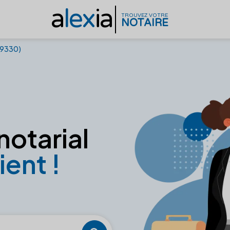
a
lex
ia
TROUVEZ VOTRE
NOTAIRE
69330)
notarial
ient !
)