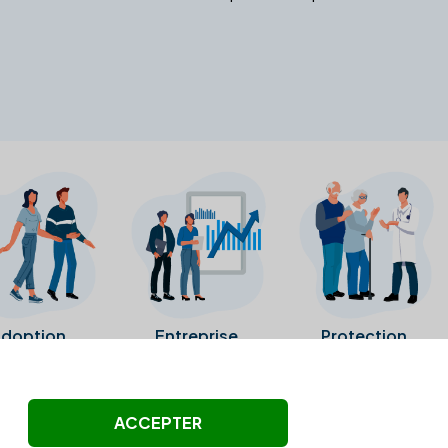
doption
Entreprise
Protection
ollectés ni été vérifiés par Alexia.fr.
ACCEPTER