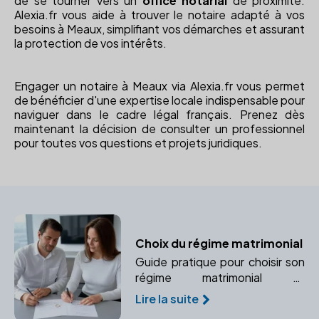
de se tourner vers un
office notarial
de proximité.
Alexia.fr vous aide à trouver le notaire adapté à vos
besoins à Meaux, simplifiant vos démarches et assurant
la protection de vos intérêts.
Engager un notaire à Meaux via Alexia.fr vous permet
de bénéficier d'une expertise locale indispensable pour
naviguer dans le cadre légal français. Prenez dès
maintenant la décision de consulter un professionnel
pour toutes vos questions et projets juridiques.
Choix du régime matrimonial
Guide pratique pour choisir son
régime matrimonial et
comprendre les implications
Lire la suite
juridiques avec l'aide d'un