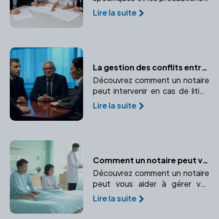
prendre pour une adoption à
Lire la suite
l'étranger. Comprendre le rôle
crucial du notaire dans une
adoption internationale.
La gestion des conflits entre associés : le rôle du notaire
Découvrez comment un notaire
peut intervenir en cas de litige
entre associés et prévenir les
Lire la suite
conflits. Points clefs : Médiation
et rédaction de clauses
spécifiques dans les statuts.
Comment un notaire peut vous aider en cas d'incapacité temporaire
Découvrez comment un notaire
peut vous aider à gérer vos
biens et vos intérêts en cas
Lire la suite
d'incapacité temporaire.