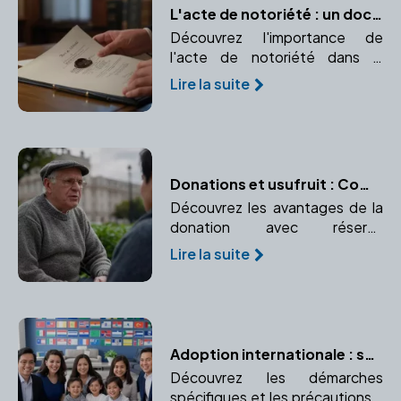
L'acte de notoriété : un document essentiel pour faire valoir vos droits d'héritier
Découvrez l'importance de
l'acte de notoriété dans la
succession et comment un
Lire la suite
notaire peut vous aider à
l'établir.
Donations et usufruit : Comment transmettre tout en conservant un droit d'usage ?
Découvrez les avantages de la
donation avec réserve
d'usufruit pour le donateur.
Lire la suite
Préservez l'usage ou les
revenus d'un bien donné.
Adoption internationale : spécificités et précautions
Découvrez les démarches
spécifiques et les précautions à