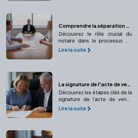
notaire.
Comprendre la séparation de corps et le rôle du notaire
Découvrez le rôle crucial du
notaire dans le processus de
séparation de corps, la gestion
Lire la suite
des biens et les conséquences
légales.
La signature de l'acte de vente définitif : Transfert de propriété en toute sécurité
Découvrez les étapes clés de la
signature de l'acte de vente
définitif et l'importance d'un
Lire la suite
notaire dans ce processus.