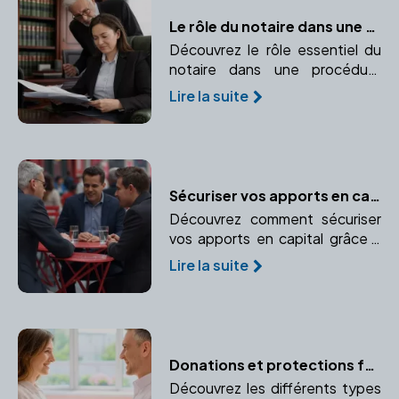
Le rôle du notaire dans une procédure d'adoption
Découvrez le rôle essentiel du
notaire dans une procédure
d'adoption, de la rédaction des
Lire la suite
documents à leur validation.
Sécuriser vos apports en capital : l'importance de faire appel à un notaire
Découvrez comment sécuriser
vos apports en capital grâce à
l'expertise d'un notaire.
Lire la suite
Apprenez à protéger vos biens
personnels et professionnels.
Donations et protections familiales : les conseils du notaire
Découvrez les différents types