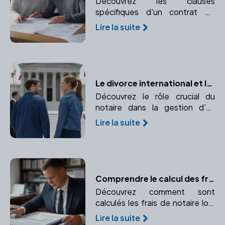
Découvrez les clauses
spécifiques d'un contrat de
mariage et pourquoi faire appel
Lire la suite
à un notaire est indispensable.
Le divorce international et le rôle essentiel du notaire
Découvrez le rôle crucial du
notaire dans la gestion d'un
divorce international, de
Lire la suite
l'application des conventions
internationales au choix de la loi
applicable.
Comprendre le calcul des frais de notaire lors d'une transaction immobilière
Découvrez comment sont
calculés les frais de notaire lors
d'une transaction immobilière.
Lire la suite
Comprendre les taxes et