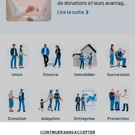
de donations et leurs avantages
pour protéger votre famille. Un
Lire la suite
notaire peut vous aider à
sécuriser l'avenir de vos
bénéficiaires.
Union
Divorce
Immobilier
Succession
Donation
Adoption
Entreprise
Protection
CONTINUER SANS ACCEPTER