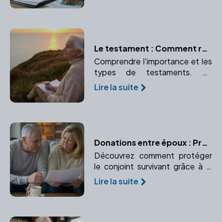
émoluments pour une
transparence totale des coûts.
Le testament : Comment rédiger ses dernières volontés avec l'aide d'un notaire
Comprendre l'importance et les
types de testaments. Un
testament bien rédigé garantit
Lire la suite
le respect de vos volontés
après votre décès.
Donations entre époux : Préserver le conjoint survivant
Découvrez comment protéger
le conjoint survivant grâce à la
donation entre époux ou
Lire la suite
donation au dernier vivant.
Garantissez sa sécurité
financière.