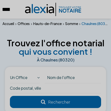
a
lex
ia
TROUVEZ VOTRE
NOTAIRE
Accueil
Offices
Hauts-de-France
Somme
Chaulnes (80320)
Trouvez l'office notarial
qui vous convient !
À Chaulnes (80320)
Un Office