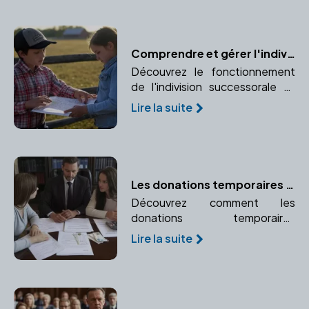
transparence de la transaction.
Comprendre et gérer l'indivision successorale avec l'aide d'un notaire
Découvrez le fonctionnement
de l'indivision successorale et
comment un notaire peut vous
Lire la suite
aider à gérer cette situation
complexe.
Les donations temporaires d'usufruit : un outil d'optimisation fiscale
Découvrez comment les
donations temporaires
d'usufruit peuvent vous aider à
Lire la suite
optimiser votre fiscalité et
favoriser un proche
temporairement.