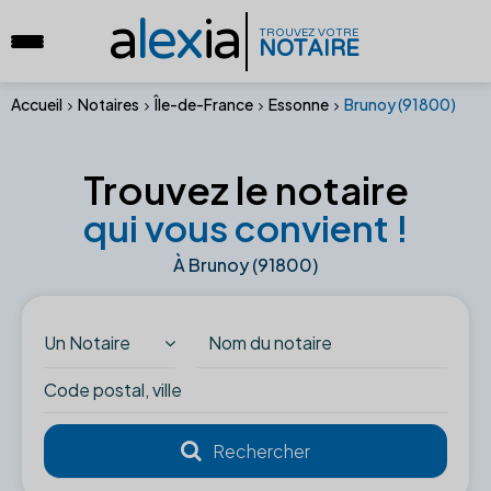
a
lex
ia
TROUVEZ VOTRE
NOTAIRE
Accueil
Notaires
Île-de-France
Essonne
Brunoy (91800)
Trouvez le notaire
qui vous convient !
À Brunoy (91800)
Un Notaire