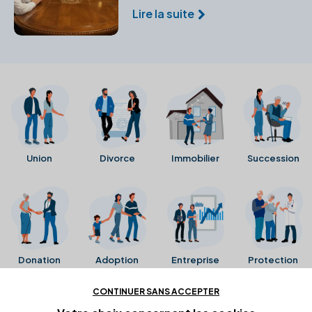
succession complexe, protéger
Lire la suite
vos héritiers et éviter les
conflits.
Union
Divorce
Immobilier
Succession
Donation
Adoption
Entreprise
Protection
CONTINUER SANS ACCEPTER
Ces avis proviennent directement de la fiche Google