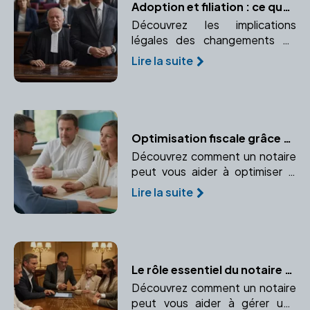
Adoption et filiation : ce que dit la loi
Découvrez les implications
légales des changements de
filiation après l'adoption.
Lire la suite
Comprendre les liens de
parenté créés ou modifiés par
l'adoption.
Optimisation fiscale grâce au notaire : conseils et stratégies pour votre entreprise
Découvrez comment un notaire
peut vous aider à optimiser la
fiscalité de votre entreprise dès
Lire la suite
sa création. Anticipez vos
charges fiscales et faites des
choix adaptés.
Le rôle essentiel du notaire dans la gestion des successions complexes
Découvrez comment un notaire
peut vous aider à gérer une