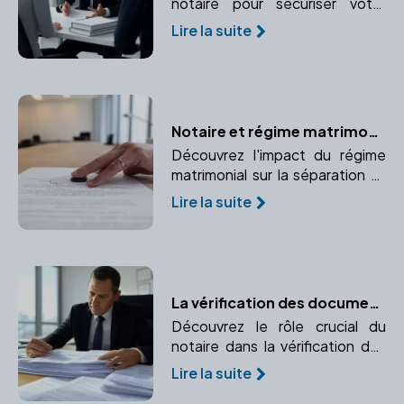
notaire pour sécuriser votre
mariage et protéger vos
Lire la suite
intérêts juridiques et financiers.
Notaire et régime matrimonial : Quelles conséquences lors d'un divorce ?
Découvrez l'impact du régime
matrimonial sur la séparation et
comment un notaire peut vous
Lire la suite
accompagner dans cette
étape.
La vérification des documents immobiliers par le notaire
Découvrez le rôle crucial du
notaire dans la vérification des
documents immobiliers pour
Lire la suite
garantir la conformité et la