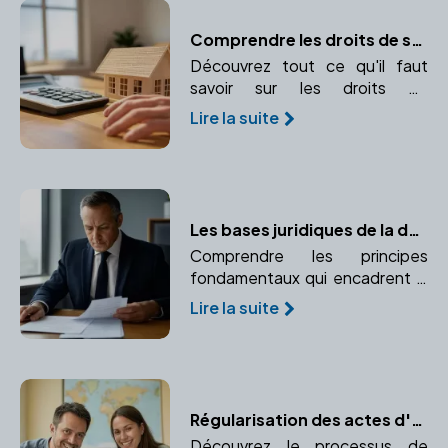
Comprendre les droits de succession : calcul et paiement
Découvrez tout ce qu'il faut
savoir sur les droits de
succession, leur calcul et leur
Lire la suite
paiement. Comprendre
l'importance d'un notaire dans
ce processus.
Les bases juridiques de la donation
Comprendre les principes
fondamentaux qui encadrent la
donation selon le droit français.
Lire la suite
Régularisation des actes d'adoption à l'étranger : un guide pratique
Découvrez le processus de