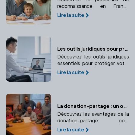
reconnaissance en France
d'une adoption prononcée à
Lire la suite
l'étranger. Comprendre la
procédure d'enregistrement et
de validation juridique.
Les outils juridiques pour protéger l'entreprise et ses dirigeants
Découvrez les outils juridiques
essentiels pour protéger votre
entreprise et vos
Lire la suite
responsabilités en tant que
dirigeant. Apprenez à mettre en
place des garanties et
protections adaptées.
La donation-partage : un outil efficace pour prévenir les conflits successoraux
Découvrez les avantages de la
donation-partage pour
organiser une répartition
Lire la suite
équitable des biens et éviter les