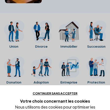
conflits successoraux futurs.
Union
Divorce
Immobilier
Succession
Donation
Adoption
Entreprise
Protection
CONTINUER SANS ACCEPTER
Ces avis proviennent directement de la fiche Google
Votre choix concernant
les cookies
Business de l'office notarial. Ils n'ont ni été collectés ni
Nous utilisons des cookies pour optimiser les