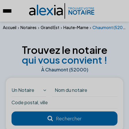
a
lex
ia
TROUVEZ VOTRE
NOTAIRE
Accueil
Notaires
Grand Est
Haute-Marne
Chaumont (52000)
Trouvez le notaire
qui vous convient !
À Chaumont (52000)
Un Notaire