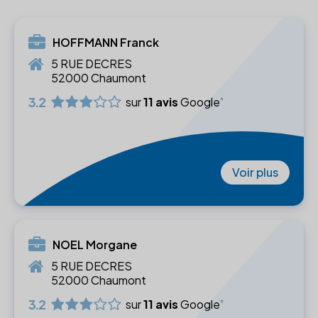
HOFFMANN Franck
5 RUE DECRES
52000 Chaumont
3.2
sur
11 avis
Google
Voir plus
NOEL Morgane
5 RUE DECRES
52000 Chaumont
3.2
sur
11 avis
Google