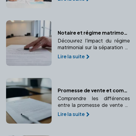
pour cette démarche
importante.
Notaire et régime matrimonial : Quelles conséquences lors d'un divorce ?
Découvrez l'impact du régime
matrimonial sur la séparation et
comment un notaire peut vous
Lire la suite
accompagner dans cette
étape.
Promesse de vente et compromis de vente : le rôle essentiel du notaire
Comprendre les différences
entre la promesse de vente et
le compromis de vente et le rôle
Lire la suite
crucial du notaire dans ces
avant-contrats.