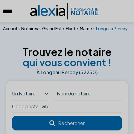
a
lex
ia
TROUVEZ VOTRE
NOTAIRE
Accueil
Notaires
Grand Est
Haute-Marne
Longeau Percey (52250)
Trouvez le notaire
qui vous convient !
À Longeau Percey (52250)
Un Notaire