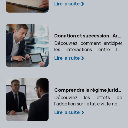
succession et comment un
Lire la suite
notaire peut vous aider à
l'établir.
Donation et succession : Articuler les deux pour une transmission optimale
Découvrez comment anticiper
les interactions entre les
donations effectuées de votre
Lire la suite
vivant et votre future
succession. Respectez les
droits des héritiers
réservataires.
Comprendre le régime juridique de l'adopté et ses changements
Découvrez les effets de
l'adoption sur l'état civil, le nom,
et les droits de l'enfant adopté.
Lire la suite
Comprendre l'impact de
l'adoption sur l'identité et les