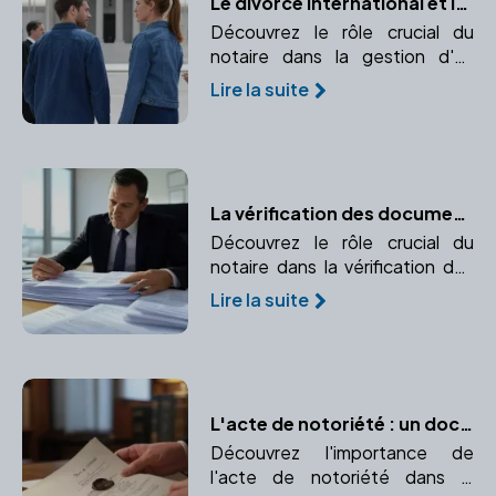
Le divorce international et le rôle essentiel du notaire
Découvrez le rôle crucial du
notaire dans la gestion d'un
divorce international, de
Lire la suite
l'application des conventions
internationales au choix de la loi
applicable.
La vérification des documents immobiliers par le notaire
Découvrez le rôle crucial du
notaire dans la vérification des
documents immobiliers pour
Lire la suite
garantir la conformité et la
transparence de la transaction.
L'acte de notoriété : un document essentiel pour faire valoir vos droits d'héritier
Découvrez l'importance de
l'acte de notoriété dans la