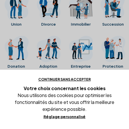
Union
Divorce
Immobilier
Succession
Donation
Adoption
Entreprise
Protection
CONTINUER SANS ACCEPTER
Ces avis proviennent directement de la fiche Google
Votre choix concernant
les cookies
Business de l'office notarial. Ils n'ont ni été collectés ni
Nous utilisons des cookies pour optimiser les
été vérifiés par Alexia.fr.
fonctionnalités du site et vous offrir la meilleure
expérience possible.
Réglage personnalisé
Conditions générales d'utilisation
Mentions légales