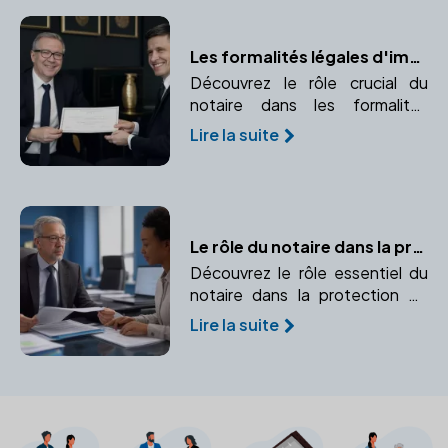
droits de l'enfant.
Les formalités légales d'immatriculation avec un notaire
Découvrez le rôle crucial du
notaire dans les formalités
d'immatriculation de votre
Lire la suite
entreprise. Apprenez comment
un notaire peut vous aider à
naviguer dans ce processus
complexe.
Le rôle du notaire dans la protection juridique
Découvrez le rôle essentiel du
notaire dans la protection de
vos droits et la sécurité de vos
Lire la suite
proches. Un expert pour
prévenir et gérer les imprévus
juridiques.