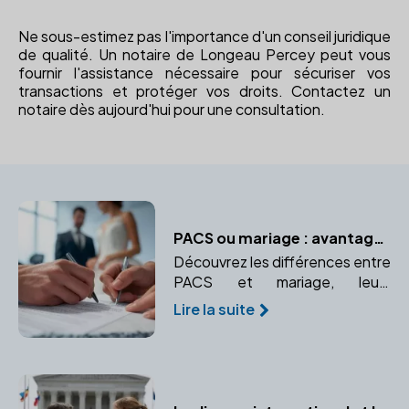
Ne sous-estimez pas l'importance d'un conseil juridique
de qualité. Un notaire de Longeau Percey peut vous
fournir l'assistance nécessaire pour sécuriser vos
transactions et protéger vos droits. Contactez un
notaire dès aujourd'hui pour une consultation.
PACS ou mariage : avantages et inconvénients
Découvrez les différences entre
PACS et mariage, leurs
avantages et inconvénients, et
Lire la suite
pourquoi consulter un notaire
est essentiel.