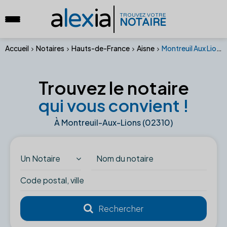
a
lex
ia
TROUVEZ VOTRE
NOTAIRE
Accueil
Notaires
Hauts-de-France
Aisne
Montreuil Aux Lions (02310)
Trouvez le notaire
qui vous convient !
À Montreuil-Aux-Lions (02310)
Un Notaire