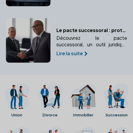
entreprise. Vision stratégique
pour une gestion pérenne.
Le pacte successoral : protéger un proche ou garantir un accord
Découvrez le pacte
successoral, un outil juridique
permettant d'organiser et de
Lire la suite
sécuriser des accords entre
héritiers. Apprenez comment il
peut vous aider à gérer votre
patrimoine.
Union
Divorce
Immobilier
Succession