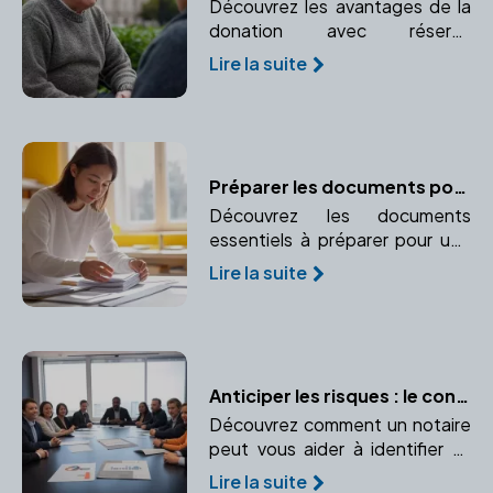
Découvrez les avantages de la
donation avec réserve
d'usufruit pour le donateur.
Lire la suite
Préservez l'usage ou les
revenus d'un bien donné.
Préparer les documents pour une adoption réussie
Découvrez les documents
essentiels à préparer pour une
adoption réussie et sécurisée
Lire la suite
juridiquement. Faites appel à un
notaire pour vous accompagner
dans cette démarche.
Anticiper les risques : le conseil stratégique du notaire
Découvrez comment un notaire
peut vous aider à identifier et
prévenir les risques liés à votre
Lire la suite