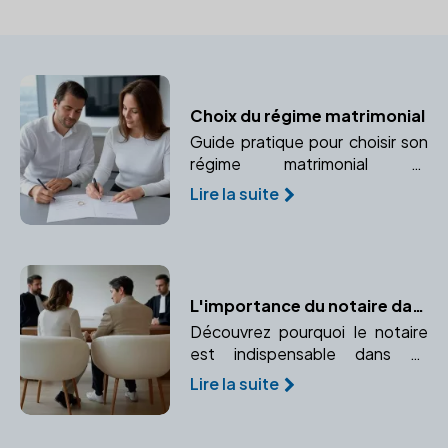
Choix du régime matrimonial
Guide pratique pour choisir son
régime matrimonial et
comprendre les implications
Lire la suite
juridiques avec l'aide d'un
notaire.
L'importance du notaire dans un divorce par consentement mutuel
Découvrez pourquoi le notaire
est indispensable dans un
divorce par consentement
Lire la suite
mutuel et comment il garantit la
légalité et l'équité de la
convention.