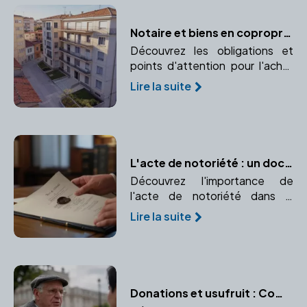
Notaire et biens en copropriété : les spécificités
Découvrez les obligations et
points d'attention pour l'achat
d'un bien en copropriété.
Lire la suite
Analyse des règlements et des
charges de copropriété.
L'acte de notoriété : un document essentiel pour faire valoir vos droits d'héritier
Découvrez l'importance de
l'acte de notoriété dans la
succession et comment un
Lire la suite
notaire peut vous aider à
l'établir.
Donations et usufruit : Comment transmettre tout en conservant un droit d'usage ?