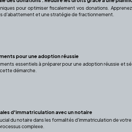
le des donations : Réduire les droits grâce à une planifi
iques pour optimiser fiscalement vos donations. Apprenez à
ds d'abattement et une stratégie de fractionnement.
uments pour une adoption réussie
ents essentiels à préparer pour une adoption réussie et séc
cette démarche.
gales d'immatriculation avec un notaire
rucial du notaire dans les formalités d'immatriculation de vo
 processus complexe.