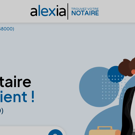
a
lex
ia
TROUVEZ VOTRE
NOTAIRE
(38000)
taire
ient !
)