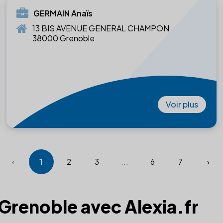
GERMAIN Anaïs
13 BIS AVENUE GENERAL CHAMPON
38000 Grenoble
Voir plus
‹
1
2
3
...
6
7
›
à Grenoble avec Alexia.fr