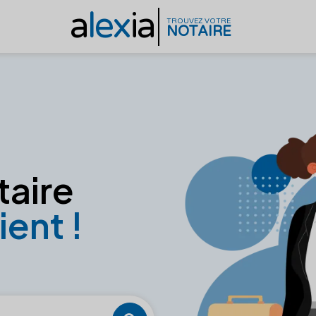
a
lex
ia
TROUVEZ VOTRE
NOTAIRE
taire
ient !