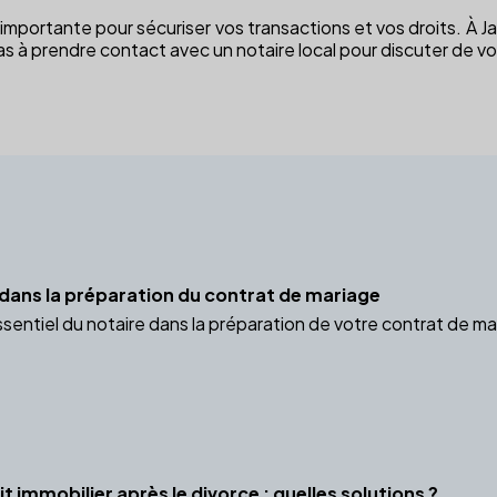
mportante pour sécuriser vos transactions et vos droits. À Jaco
pas à prendre contact avec un notaire local pour discuter de v
e dans la préparation du contrat de mariage
ssentiel du notaire dans la préparation de votre contrat de ma
t immobilier après le divorce : quelles solutions ?