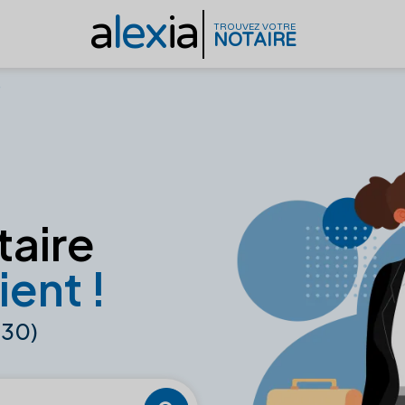
a
lex
ia
TROUVEZ VOTRE
NOTAIRE
)
taire
ient !
730)