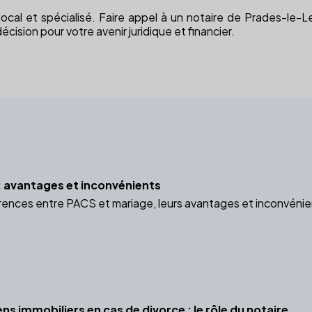
ocal et spécialisé. Faire appel à un notaire de Prades-le-Le
cision pour votre avenir juridique et financier.
 avantages et inconvénients
rences entre PACS et mariage, leurs avantages et inconvénient
ns immobiliers en cas de divorce : le rôle du notaire