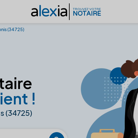
a
lex
ia
TROUVEZ VOTRE
NOTAIRE
nis (34725)
taire
ient !
s (34725)