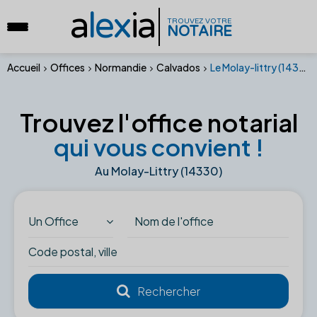
a
lex
ia
TROUVEZ VOTRE
NOTAIRE
Accueil
Offices
Normandie
Calvados
Le Molay-littry (14330)
Trouvez l'office notarial
qui vous convient !
Au Molay-Littry (14330)
Un Office