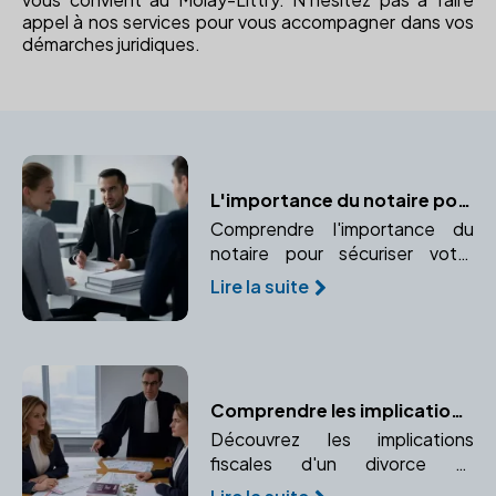
appel à nos services pour vous accompagner dans vos
démarches juridiques.
L'importance du notaire pour sécuriser votre mariage
Comprendre l'importance du
notaire pour sécuriser votre
mariage et protéger vos
Lire la suite
intérêts juridiques et financiers.
Comprendre les implications fiscales d'un divorce avec l'aide d'un notaire
Découvrez les implications
fiscales d'un divorce et
comment un notaire peut vous