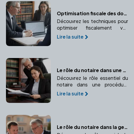
Optimisation fiscale des donations : Réduire les droits grâce à une planification anticipée
Découvrez les techniques pour
optimiser fiscalement vos
donations. Apprenez à planifier
Lire la suite
en avance pour réduire les droits
de donation grâce à des
plafonds d'abattement et une
stratégie de fractionnement.
Le rôle du notaire dans une procédure d'adoption
Découvrez le rôle essentiel du
notaire dans une procédure
d'adoption, de la rédaction des
Lire la suite
documents à leur validation.
Le rôle du notaire dans la gestion des biens immobiliers de l'entreprise