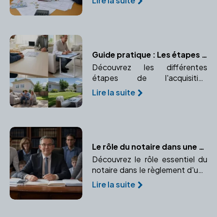
Lire la suite
aider à naviguer dans ce
processus complexe.
Guide pratique : Les étapes de l'acquisition immobilière avec un notaire
Découvrez les différentes
étapes de l'acquisition
immobilière avec un notaire. Un
Lire la suite
guide pratique pour vous
accompagner de l'offre d'achat
à la signature de l'acte définitif.
Le rôle du notaire dans une succession
Découvrez le rôle essentiel du
notaire dans le règlement d'une
succession et pourquoi son
Lire la suite
intervention est indispensable
pour la sécurité juridique et la
bonne répartition du patrimoine.