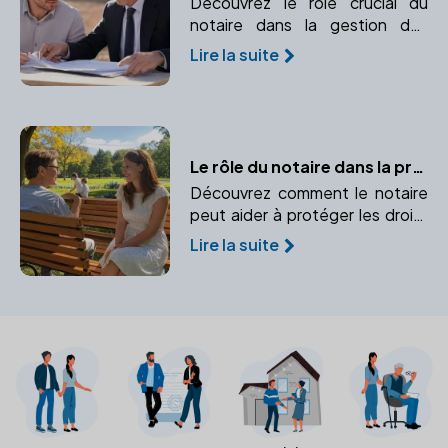
Découvrez le rôle crucial du
notaire dans la gestion des
biens immobiliers de votre
Lire la suite
entreprise, de la sécurisation
des transactions à l'optimisation
patrimoniale.
Le rôle du notaire dans la protection des mineurs
Découvrez comment le notaire
peut aider à protéger les droits
et intérêts des mineurs en cas
Lire la suite
de décès ou d'incapacité des
parents.