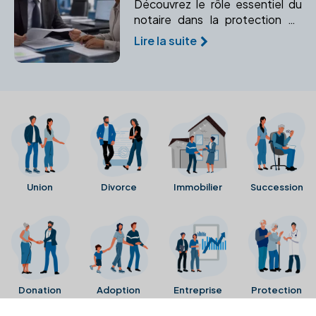
Découvrez le rôle essentiel du
notaire dans la protection de
vos droits et la sécurité de vos
Lire la suite
proches. Un expert pour
prévenir et gérer les imprévus
juridiques.
Union
Divorce
Immobilier
Succession
Donation
Adoption
Entreprise
Protection