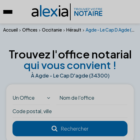
a
lex
ia
TROUVEZ VOTRE
NOTAIRE
Accueil
Offices
Occitanie
Hérault
Agde - Le Cap D Agde (34300)
Trouvez l'office notarial
qui vous convient !
À Agde - Le Cap D'agde (34300)
Un Office