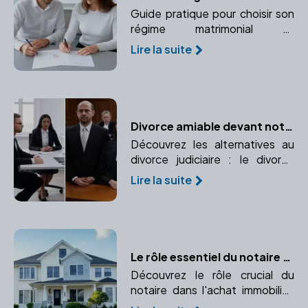
Guide pratique pour choisir son
régime matrimonial et
comprendre les implications
Lire la suite
juridiques avec l'aide d'un
notaire.
Divorce amiable devant notaire ou procédure judiciaire : quelles différences ?
Découvrez les alternatives au
divorce judiciaire : le divorce
amiable devant notaire et la
Lire la suite
procédure judiciaire. Comparez
leurs avantages, inconvénients,
rapidité, coûts et implications.
Le rôle essentiel du notaire dans l'achat immobilier
Découvrez le rôle crucial du
notaire dans l'achat immobilier,
de la validation juridique à la