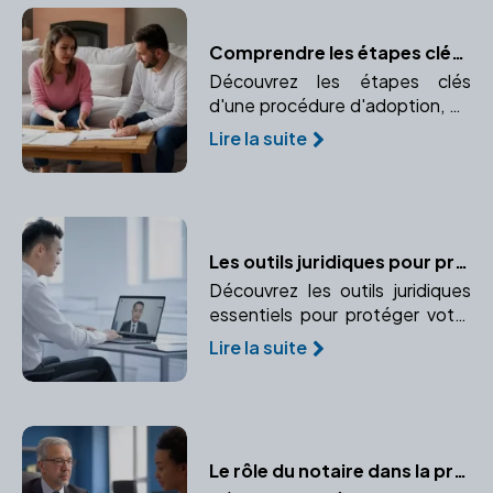
réservataires.
Comprendre les étapes clés d'une procédure d'adoption
Découvrez les étapes clés
d'une procédure d'adoption, de
la demande initiale à la décision
Lire la suite
finale. Comprendre les
formalités nécessaires pour une
adoption réussie.
Les outils juridiques pour protéger l'entreprise et ses dirigeants
Découvrez les outils juridiques
essentiels pour protéger votre
entreprise et vos
Lire la suite
responsabilités en tant que
dirigeant. Apprenez à mettre en
place des garanties et
protections adaptées.
Le rôle du notaire dans la protection juridique