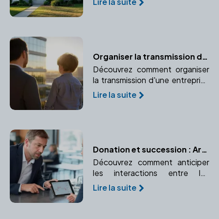
Lire la suite
sécurisation de la transaction.
Organiser la transmission d'une entreprise familiale avec un notaire
Découvrez comment organiser
la transmission d'une entreprise
familiale avec l'aide d'un notaire.
Lire la suite
Une planification préalable est
essentielle pour protéger
l'activité et les héritiers.
Donation et succession : Articuler les deux pour une transmission optimale
Découvrez comment anticiper
les interactions entre les
donations effectuées de votre
Lire la suite
vivant et votre future
succession. Respectez les
droits des héritiers