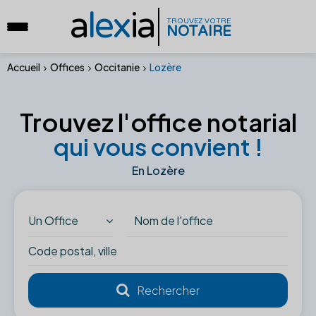
a
lex
ia
TROUVEZ VOTRE
NOTAIRE
Accueil
Offices
Occitanie
Lozère
Trouvez l'office notarial
qui vous convient !
En Lozère
Un Office