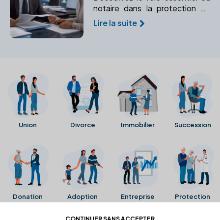
notaire dans la protection de
vos droits et la sécurité de vos
Lire la suite
proches. Un expert pour
prévenir et gérer les imprévus
juridiques.
Union
Divorce
Immobilier
Succession
Donation
Adoption
Entreprise
Protection
CONTINUER SANS ACCEPTER