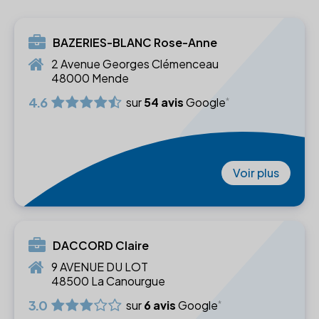
BAZERIES-BLANC Rose-Anne
2 Avenue Georges Clémenceau
48000 Mende
4.6
sur
54 avis
Google
Voir plus
DACCORD Claire
9 AVENUE DU LOT
48500 La Canourgue
3.0
sur
6 avis
Google