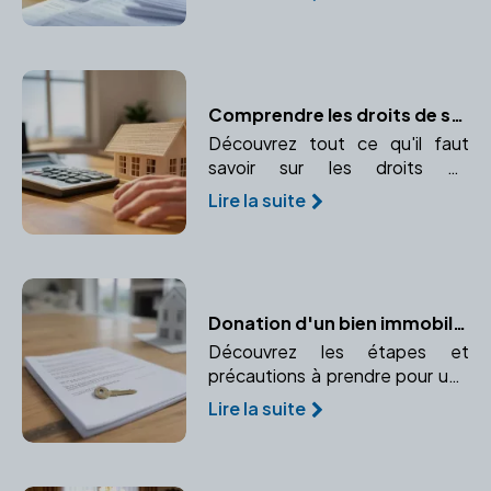
garantir la conformité et la
transparence de la transaction.
Comprendre les droits de succession : calcul et paiement
Découvrez tout ce qu'il faut
savoir sur les droits de
succession, leur calcul et leur
Lire la suite
paiement. Comprendre
l'importance d'un notaire dans
ce processus.
Donation d'un bien immobilier : Comment procéder ?
Découvrez les étapes et
précautions à prendre pour une
donation immobilière sécurisée.
Lire la suite
Comprenez le rôle crucial du
notaire dans ce processus.