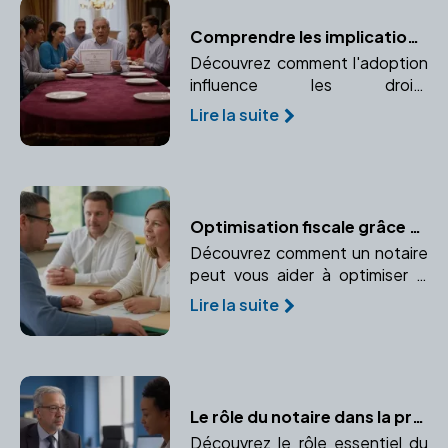
Comprendre les implications de l'adoption sur la succession
Découvrez comment l'adoption
influence les droits
successoraux et pourquoi il est
Lire la suite
essentiel de consulter un
notaire pour naviguer dans ce
processus complexe.
Optimisation fiscale grâce au notaire : conseils et stratégies pour votre entreprise
Découvrez comment un notaire
peut vous aider à optimiser la
fiscalité de votre entreprise dès
Lire la suite
sa création. Anticipez vos
charges fiscales et faites des
choix adaptés.
Le rôle du notaire dans la protection juridique
Découvrez le rôle essentiel du