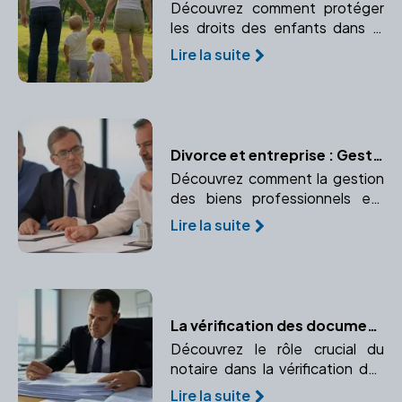
Découvrez comment protéger
les droits des enfants dans le
couple avec l'aide d'un notaire.
Lire la suite
Anticipez et organisez leur
avenir juridique.
Divorce et entreprise : Gestion des biens professionnels
Découvrez comment la gestion
des biens professionnels est
effectuée lors d'un divorce.
Lire la suite
Comprendre la propriété d'une
entreprise, l'évaluation des
parts sociales, le partage ou
l'indemnisation.
La vérification des documents immobiliers par le notaire
Découvrez le rôle crucial du
notaire dans la vérification des
documents immobiliers pour
Lire la suite