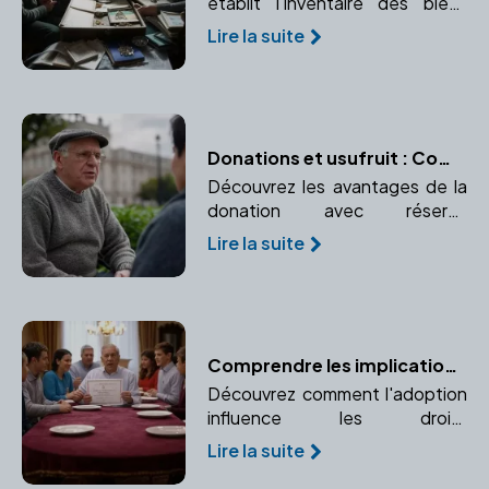
établit l'inventaire des biens
pour une succession et
Lire la suite
pourquoi un inventaire précis
est crucial pour une répartition
équitable du patrimoine.
Donations et usufruit : Comment transmettre tout en conservant un droit d'usage ?
Découvrez les avantages de la
donation avec réserve
d'usufruit pour le donateur.
Lire la suite
Préservez l'usage ou les
revenus d'un bien donné.
Comprendre les implications de l'adoption sur la succession
Découvrez comment l'adoption
influence les droits
successoraux et pourquoi il est
Lire la suite
essentiel de consulter un