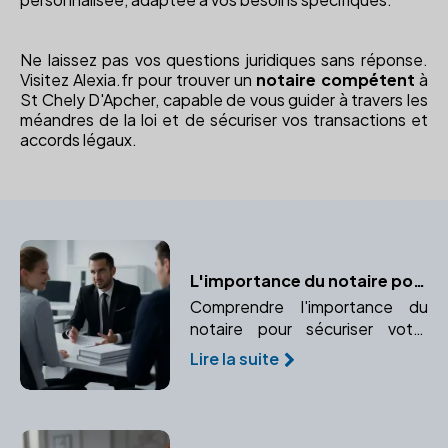
Ne laissez pas vos questions juridiques sans réponse.
Visitez Alexia.fr pour trouver un
notaire compétent
à
St Chely D'Apcher, capable de vous guider à travers les
méandres de la loi et de sécuriser vos transactions et
accords légaux.
L'importance du notaire pour sécuriser votre mariage
Comprendre l'importance du
notaire pour sécuriser votre
mariage et protéger vos
Lire la suite
intérêts juridiques et financiers.