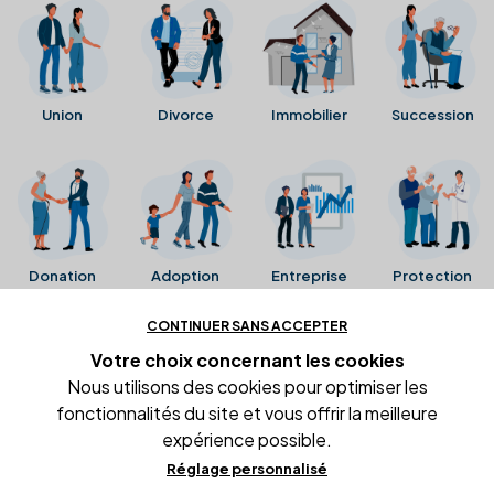
Union
Divorce
Immobilier
Succession
Donation
Adoption
Entreprise
Protection
CONTINUER SANS ACCEPTER
Ces avis proviennent directement de la fiche Google
Votre choix concernant
les cookies
Business de l'office notarial. Ils n'ont ni été collectés ni
Nous utilisons des cookies pour optimiser les
été vérifiés par Alexia.fr.
fonctionnalités du site et vous offrir la meilleure
expérience possible.
Réglage personnalisé
Conditions générales d'utilisation