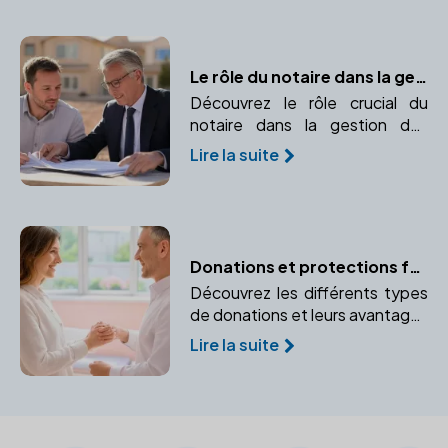
notaire pour naviguer dans ce
processus complexe.
Le rôle du notaire dans la gestion des biens immobiliers de l'entreprise
Découvrez le rôle crucial du
notaire dans la gestion des
biens immobiliers de votre
Lire la suite
entreprise, de la sécurisation
des transactions à l'optimisation
patrimoniale.
Donations et protections familiales : les conseils du notaire
Découvrez les différents types
de donations et leurs avantages
pour protéger votre famille. Un
Lire la suite
notaire peut vous aider à
sécuriser l'avenir de vos
bénéficiaires.