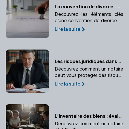
La convention de divorce : Contenu et validation
Découvrez les éléments clés
d'une convention de divorce et
les étapes pour sa validation par
Lire la suite
un notaire.
Les risques juridiques dans une transaction immobilière : Le rôle protecteur du notaire
Découvrez comment un notaire
peut vous protéger des risques
juridiques lors d'une transaction
Lire la suite
immobilière. Médiation et
prévention des conflits sont au
cœur de son rôle.
L'inventaire des biens : évaluer le patrimoine du défunt
Découvrez comment un notaire