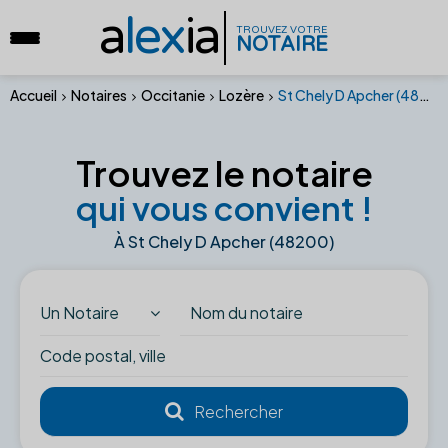
a
lex
ia
TROUVEZ VOTRE
NOTAIRE
Accueil
Notaires
Occitanie
Lozère
St Chely D Apcher (48200)
Trouvez le notaire
qui vous convient !
À St Chely D Apcher (48200)
Un Notaire