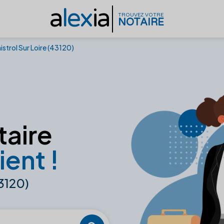
a
lex
ia
TROUVEZ VOTRE
NOTAIRE
strol Sur Loire (43120)
taire
ient !
43120)