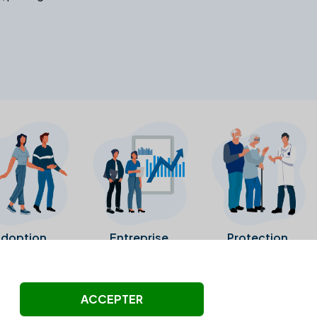
doption
Entreprise
Protection
ollectés ni été vérifiés par Alexia.fr.
ACCEPTER