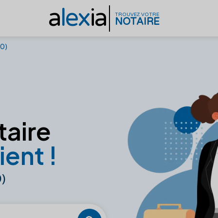
a
lex
ia
TROUVEZ VOTRE
NOTAIRE
0)
taire
ient !
)