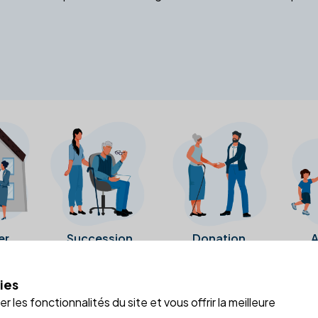
er
Succession
Donation
A
ies
a fiche Google Business de l'office notarial. Ils n'ont ni été c
 les fonctionnalités du site et vous offrir la meilleure