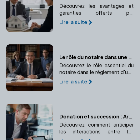
Découvrez les avantages et
garanties offerts par
l'intervention d'un notaire dans
Lire la suite
votre projet immobilier.
Confiance et expertise juridique
au rendez-vous.
Le rôle du notaire dans une succession
Découvrez le rôle essentiel du
notaire dans le règlement d'une
succession et pourquoi son
Lire la suite
intervention est indispensable
pour la sécurité juridique et la
bonne répartition du patrimoine.
Donation et succession : Articuler les deux pour une transmission optimale
Découvrez comment anticiper
les interactions entre les
donations effectuées de votre