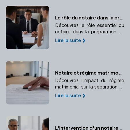
Le rôle du notaire dans la préparation du contrat de mariage
Découvrez le rôle essentiel du
notaire dans la préparation de
votre contrat de mariage.
Lire la suite
Notaire et régime matrimonial : Quelles conséquences lors d'un divorce ?
Découvrez l'impact du régime
matrimonial sur la séparation et
comment un notaire peut vous
Lire la suite
accompagner dans cette
étape.
L'intervention d'un notaire dans votre projet immobilier : avantages et garanties