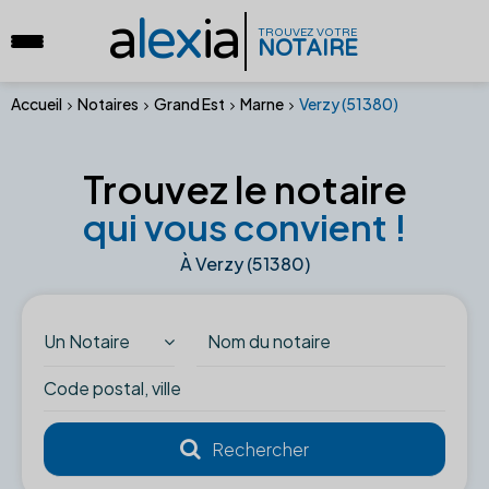
a
lex
ia
TROUVEZ VOTRE
NOTAIRE
Accueil
Notaires
Grand Est
Marne
Verzy (51380)
Trouvez le notaire
qui vous convient !
À Verzy (51380)
Un Notaire