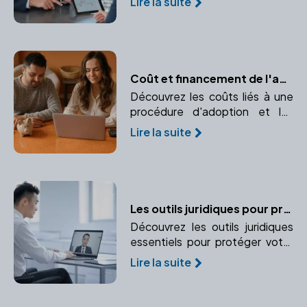
Lire la suite
vivant et votre future
succession. Respectez les
droits des héritiers
réservataires.
Coût et financement de l'adoption : Prévisions budgétaires et aides financières
Découvrez les coûts liés à une
procédure d'adoption et les
différentes possibilités de
Lire la suite
financement. Informez-vous sur
les prévisions budgétaires et les
aides financières disponibles.
Les outils juridiques pour protéger l'entreprise et ses dirigeants
Découvrez les outils juridiques
essentiels pour protéger votre
entreprise et vos
Lire la suite
responsabilités en tant que
dirigeant. Apprenez à mettre en
place des garanties et