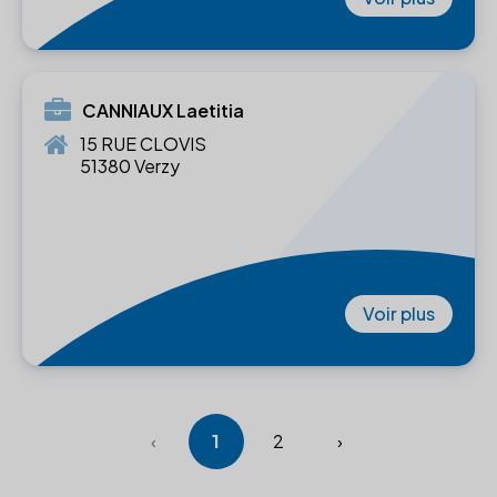
CANNIAUX Laetitia
15 RUE CLOVIS
51380 Verzy
Voir plus
‹
1
2
›