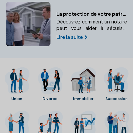
protections adaptées.
La protection de votre patrimoine immobilier face à l'imprévu grâce au notaire
Découvrez comment un notaire
peut vous aider à sécuriser
votre patrimoine immobilier face
Lire la suite
à l'imprévu. Protégez vos biens
immobiliers en cas d'incapacité
ou de décès.
Union
Divorce
Immobilier
Succession