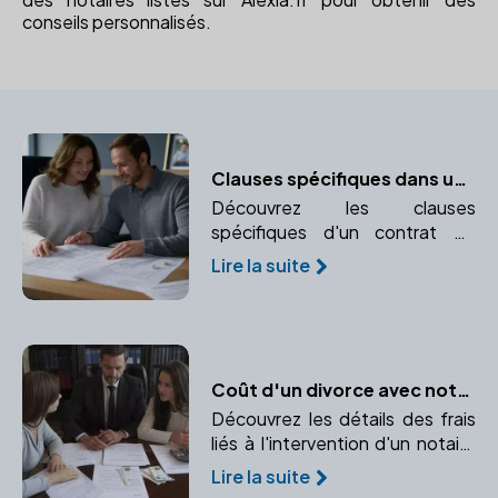
conseils personnalisés.
Clauses spécifiques dans un contrat de mariage
Découvrez les clauses
spécifiques d'un contrat de
mariage et pourquoi faire appel
Lire la suite
à un notaire est indispensable.
Coût d'un divorce avec notaire : Décryptage
Découvrez les détails des frais
liés à l'intervention d'un notaire
en cas de divorce. Comprendre
Lire la suite
les honoraires, frais