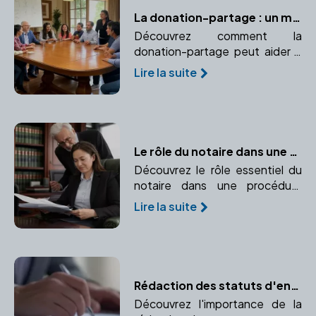
La donation-partage : un moyen efficace d'éviter les conflits familiaux
Découvrez comment la
donation-partage peut aider à
assurer une transmission
Lire la suite
équitable du patrimoine et
prévenir les conflits familiaux.
Le rôle du notaire dans une procédure d'adoption
Découvrez le rôle essentiel du
notaire dans une procédure
d'adoption, de la rédaction des
Lire la suite
documents à leur validation.
Rédaction des statuts d'entreprise : les règles à respecter
Découvrez l'importance de la