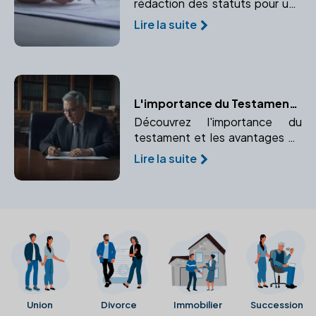
rédaction des statuts pour une
entreprise et pourquoi faire
Lire la suite
appel à un notaire garantit leur
conformité.
L'importance du Testament et les Avantages de le Rédiger avec un Notaire
Découvrez l'importance du
testament et les avantages de
le rédiger avec un notaire pour
Lire la suite
éviter les litiges.
Union
Divorce
Immobilier
Succession