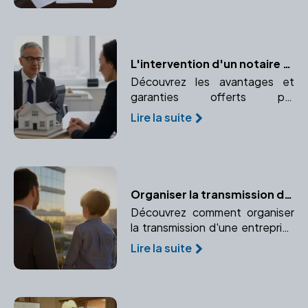
d'enregistrement et partage
des biens.
L'intervention d'un notaire dans votre projet immobilier : avantages et garanties
Découvrez les avantages et
garanties offerts par
l'intervention d'un notaire dans
Lire la suite
votre projet immobilier.
Confiance et expertise juridique
au rendez-vous.
Organiser la transmission d'une entreprise familiale avec un notaire
Découvrez comment organiser
la transmission d'une entreprise
familiale avec l'aide d'un notaire.
Lire la suite
Une planification préalable est
essentielle pour protéger
l'activité et les héritiers.