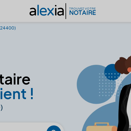
a
lex
ia
TROUVEZ VOTRE
NOTAIRE
 (24400)
taire
ient !
)