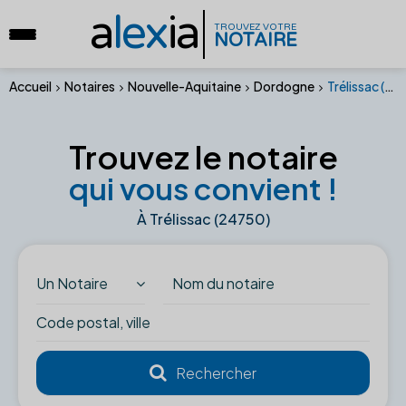
a
lex
ia
TROUVEZ VOTRE
NOTAIRE
Accueil
Notaires
Nouvelle-Aquitaine
Dordogne
Trélissac (24750)
Trouvez le notaire
qui vous convient !
À Trélissac (24750)
Un Notaire