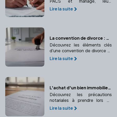
PACS et mariage, leurs
avantages et inconvénients, et
Lire la suite
pourquoi consulter un notaire
est essentiel.
La convention de divorce : Contenu et validation
Découvrez les éléments clés
d'une convention de divorce et
les étapes pour sa validation par
Lire la suite
un notaire.
L'achat d'un bien immobilier à plusieurs : les précautions notariales à prendre
Découvrez les précautions
notariales à prendre lors de
l'achat d'un bien immobilier à
Lire la suite
plusieurs. Conseils pour un