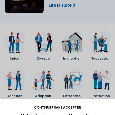
tutelle ou la curatelle pour
Lire la suite
protéger les personnes
vulnérables.
Union
Divorce
Immobilier
Succession
Donation
Adoption
Entreprise
Protection
CONTINUER SANS ACCEPTER
Ces avis proviennent directement de la fiche Google