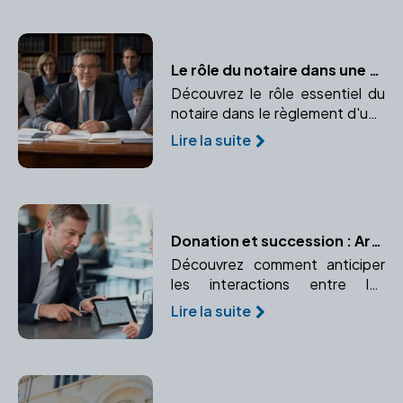
achat en indivision ou en SCI.
Le rôle du notaire dans une succession
Découvrez le rôle essentiel du
notaire dans le règlement d'une
succession et pourquoi son
Lire la suite
intervention est indispensable
pour la sécurité juridique et la
bonne répartition du patrimoine.
Donation et succession : Articuler les deux pour une transmission optimale
Découvrez comment anticiper
les interactions entre les
donations effectuées de votre
Lire la suite
vivant et votre future
succession. Respectez les
droits des héritiers
réservataires.