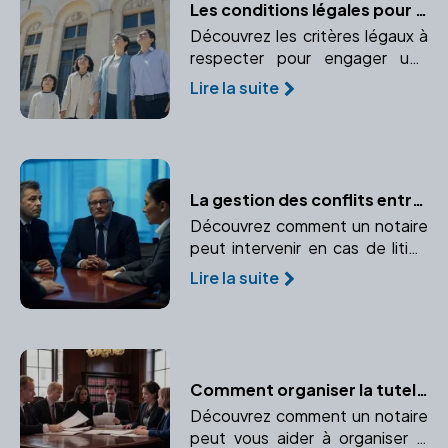
Les conditions légales pour adopter en France
Découvrez les critères légaux à
respecter pour engager une
procédure d'adoption en
Lire la suite
France. Informez-vous sur l'âge,
le statut marital et autres
critères exigés par la loi.
La gestion des conflits entre associés : le rôle du notaire
Découvrez comment un notaire
peut intervenir en cas de litige
entre associés et prévenir les
Lire la suite
conflits. Points clefs : Médiation
et rédaction de clauses
spécifiques dans les statuts.
Comment organiser la tutelle ou la curatelle avec un notaire
Découvrez comment un notaire
peut vous aider à organiser la