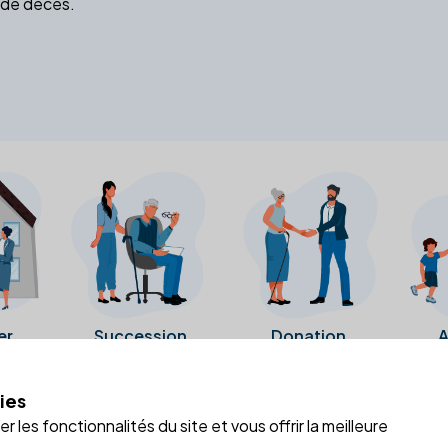
 de décès.
er
Succession
Donation
A
ies
a fiche Google Business de l'office notarial. Ils n'ont ni été c
 les fonctionnalités du site et vous offrir la meilleure