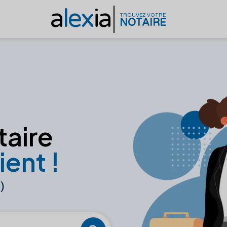
a
lex
ia
TROUVEZ VOTRE
NOTAIRE
taire
ient !
)