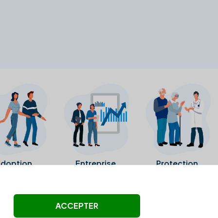
doption
Entreprise
Protection
ollectés ni été vérifiés par Alexia.fr.
ACCEPTER