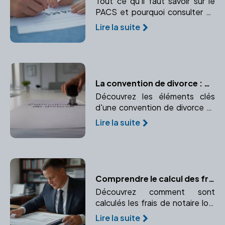
Tout ce qu'il faut savoir sur le
PACS et pourquoi consulter un
notaire est essentiel.
Lire la suite
La convention de divorce : Contenu et validation
Découvrez les éléments clés
d'une convention de divorce et
les étapes pour sa validation par
Lire la suite
un notaire.
Comprendre le calcul des frais de notaire lors d'une transaction immobilière
Découvrez comment sont
calculés les frais de notaire lors
d'une transaction immobilière.
Lire la suite
Comprendre les taxes et