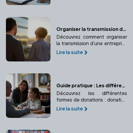
émoluments pour une
transparence totale des coûts.
Organiser la transmission d'une entreprise familiale avec un notaire
Découvrez comment organiser
la transmission d'une entreprise
familiale avec l'aide d'un notaire.
Lire la suite
Une planification préalable est
essentielle pour protéger
l'activité et les héritiers.
Guide pratique : Les différentes formes de donations
Découvrez les différentes
formes de donations : donation
simple, donation-partage, et
Lire la suite
donation avec réserve
d'usufruit. Apprenez à choisir
celle qui convient à vos besoins.