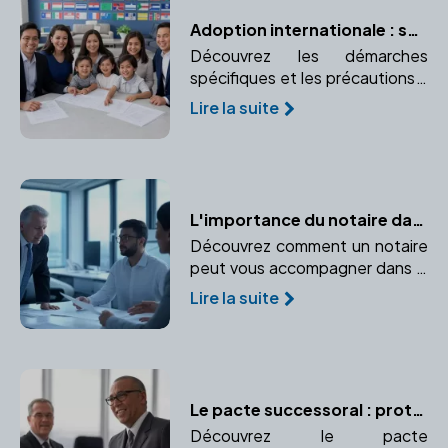
Adoption internationale : spécificités et précautions
Découvrez les démarches
spécifiques et les précautions à
prendre pour une adoption à
Lire la suite
l'étranger. Comprendre le rôle
crucial du notaire dans une
adoption internationale.
L'importance du notaire dans la création d'entreprise
Découvrez comment un notaire
peut vous accompagner dans la
création de votre entreprise, du
Lire la suite
choix du statut juridique à la
rédaction des statuts.
Le pacte successoral : protéger un proche ou garantir un accord
Découvrez le pacte