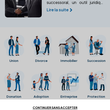
successoral, un outil juridique
permettant d'organiser et de
Lire la suite
sécuriser des accords entre
héritiers. Apprenez comment il
peut vous aider à gérer votre
patrimoine.
Union
Divorce
Immobilier
Succession
Donation
Adoption
Entreprise
Protection
CONTINUER SANS ACCEPTER