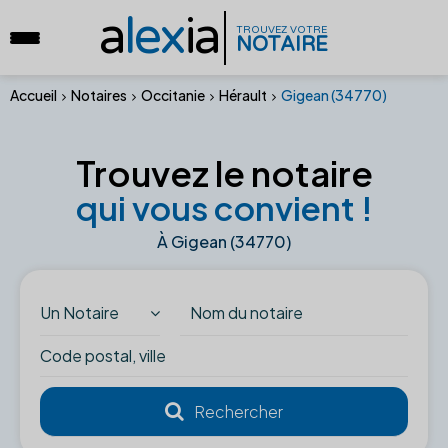
a
lex
ia
TROUVEZ VOTRE
NOTAIRE
Accueil
Notaires
Occitanie
Hérault
Gigean (34770)
Trouvez le notaire
qui vous convient !
À Gigean (34770)
Un Notaire