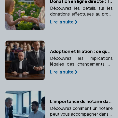
Donation en ligne directe : Tout ce que vous devez savoir
Découvrez les détails sur les
donations effectuées au profit
des descendants, avec leurs
Lire la suite
implications fiscales. Apprenez
les avantages et abattements
pour la ligne directe.
Adoption et filiation : ce que dit la loi
Découvrez les implications
légales des changements de
filiation après l'adoption.
Lire la suite
Comprendre les liens de
parenté créés ou modifiés par
l'adoption.
L'importance du notaire dans la création d'entreprise
Découvrez comment un notaire
peut vous accompagner dans la