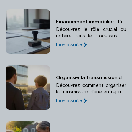
des biens.
Financement immobilier : l'importance du notaire
Découvrez le rôle crucial du
notaire dans le processus de
financement immobilier, de
Lire la suite
l'authentification des actes de
prêt à la garantie des
transactions.
Organiser la transmission d'une entreprise familiale avec un notaire
Découvrez comment organiser
la transmission d'une entreprise
familiale avec l'aide d'un notaire.
Lire la suite
Une planification préalable est
essentielle pour protéger
l'activité et les héritiers.