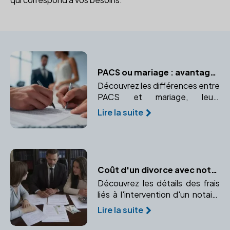
PACS ou mariage : avantages et inconvénients
Découvrez les différences entre
PACS et mariage, leurs
avantages et inconvénients, et
Lire la suite
pourquoi consulter un notaire
est essentiel.
Coût d'un divorce avec notaire : Décryptage
Découvrez les détails des frais
liés à l'intervention d'un notaire
en cas de divorce. Comprendre
Lire la suite
les honoraires, frais
d'enregistrement et partage