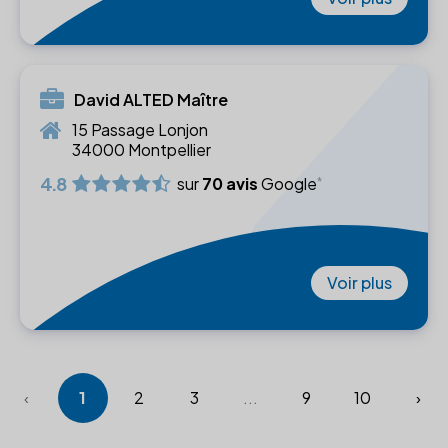
David ALTED Maître
15 Passage Lonjon
34000 Montpellier
4.8
sur
70 avis
Google
Voir plus
‹
1
2
3
...
9
10
›