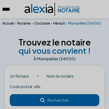
a
lex
ia
TROUVEZ VOTRE
NOTAIRE
Accueil
Notaires
Occitanie
Hérault
Montpellier (34000)
Trouvez le notaire
qui vous convient !
À Montpellier (34000)
Un Notaire