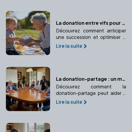
prêt à la garantie des
transactions.
La donation entre vifs pour optimiser la transmission de patrimoine
Découvrez comment anticiper
une succession et optimiser la
transmission de votre
Lire la suite
patrimoine grâce à la donation
entre vifs. Un moyen efficace
de réduire les droits de
succession tout en aidant vos
proches.
La donation-partage : un moyen efficace d'éviter les conflits familiaux
Découvrez comment la
donation-partage peut aider à
assurer une transmission
Lire la suite
équitable du patrimoine et
prévenir les conflits familiaux.