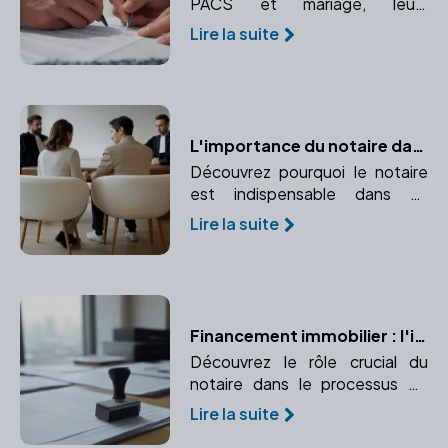
PACS et mariage, leurs
avantages et inconvénients, et
Lire la suite
pourquoi consulter un notaire
est essentiel.
L'importance du notaire dans un divorce par consentement mutuel
Découvrez pourquoi le notaire
est indispensable dans un
divorce par consentement
Lire la suite
mutuel et comment il garantit la
légalité et l'équité de la
convention.
Financement immobilier : l'importance du notaire
Découvrez le rôle crucial du
notaire dans le processus de
financement immobilier, de
Lire la suite
l'authentification des actes de