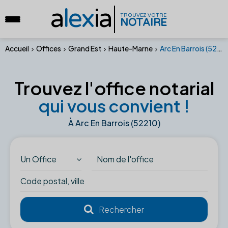
a
lex
ia
TROUVEZ VOTRE
NOTAIRE
Accueil
Offices
Grand Est
Haute-Marne
Arc En Barrois (52210)
Trouvez l'office notarial
qui vous convient !
À Arc En Barrois (52210)
Un Office