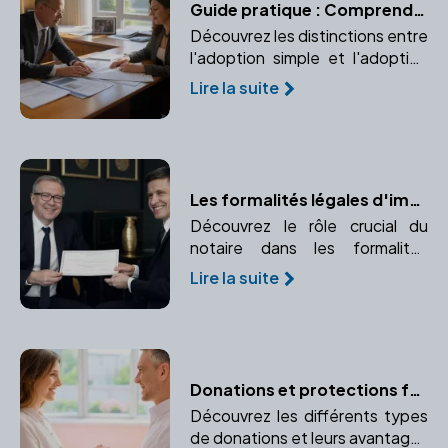
Guide pratique : Comprendre les différents types d'adoption
Découvrez les distinctions entre
l'adoption simple et l'adoption
plénière, leurs implications
Lire la suite
juridiques et leurs particularités.
Un guide pour vous aider à
comprendre les enjeux de
l'adoption.
Les formalités légales d'immatriculation avec un notaire
Découvrez le rôle crucial du
notaire dans les formalités
d'immatriculation de votre
Lire la suite
entreprise. Apprenez comment
un notaire peut vous aider à
naviguer dans ce processus
complexe.
Donations et protections familiales : les conseils du notaire
Découvrez les différents types
de donations et leurs avantages